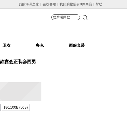
我的海澜之家
在线客服
我的购物袋有0件商品
帮助
卫衣
夹克
西服套装
新款宴会正装套西男
180/100B (50B)