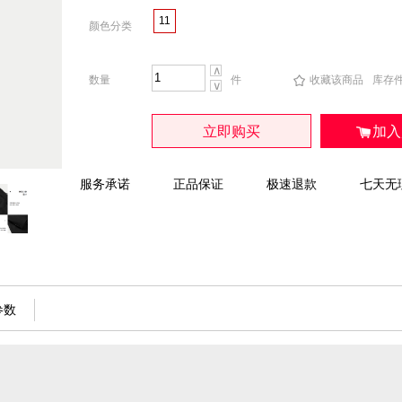
11
颜色分类
∧
数量
件
收藏该商品
库存
∨
立即购买
加入
服务承诺
正品保证
极速退款
七天无
参数