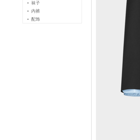
袜子
内裤
配饰