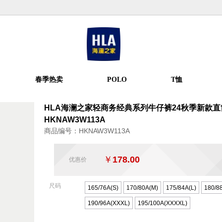
春季热卖
POLO
T恤
HLA海澜之家轻商务经典系列牛仔裤24秋季新款
HKNAW3W113A
商品编号：HKNAW3W113A
￥
178.00
优惠价
尺码
165/76A(S)
170/80A(M)
175/84A(L)
180/8
190/96A(XXXL)
195/100A(XXXXL)