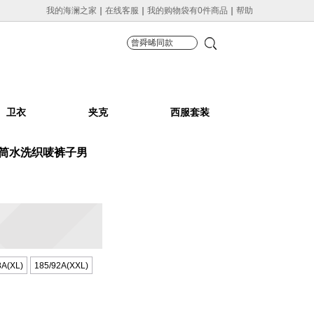
我的海澜之家
在线客服
我的购物袋有0件商品
帮助
卫衣
夹克
西服套装
直筒水洗织唛裤子男
8A(XL)
185/92A(XXL)