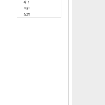
袜子
内裤
配饰