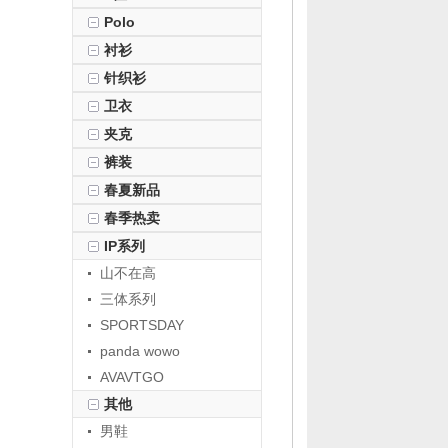
Polo
衬衫
针织衫
卫衣
夹克
裤装
春夏新品
春季热卖
IP系列
山不在高
三体系列
SPORTSDAY
panda wowo
AVAVTGO
其他
男鞋