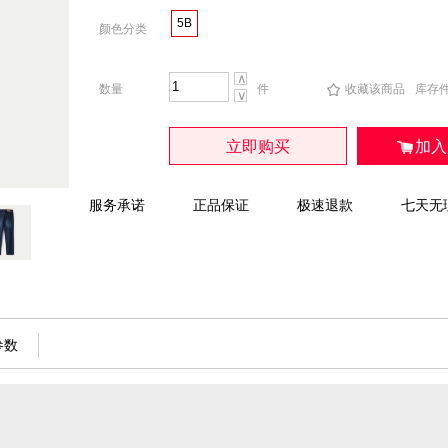
5B
颜色分类
∧
数量
件
收藏该商品
库存
∨
立即购买
加入
服务承诺
正品保证
极速退款
七天无
参数